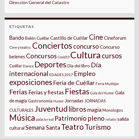
Dirección General del Catastro
ETIQUETAS
Cine
Bando
Castillo de Cuéllar
Cineforum
Belén Cuéllar
Conciertos
concurso
Concurso
Cine y teatro.
Cultura
cursos
Concursos
belenes
Covid19
Deportes
Día
Día del libro
Cuéllar
Danza
internacional
Empleo
EDADES 2017
exposiciones
Feria de Cuéllar
Feria Mudéjar
Fiestas
Ferias
Ferias y fiestas
Gala
Gala del Humor
Jornadas
de magia
Gastronomía
JORNADAS
Humor
Juventud
libros
magia
CULTURALES
Monologos
Música
pleno
Patrimonio
salida
palacio real
relatos
Teatro
Turismo
Semana Santa
cultural