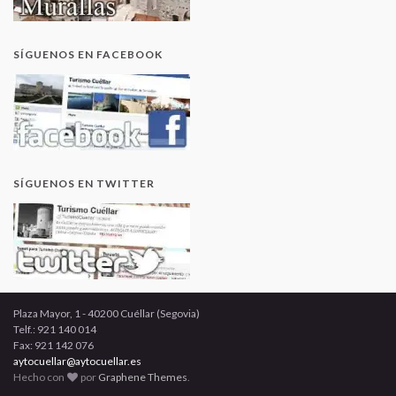
SÍGUENOS EN FACEBOOK
SÍGUENOS EN TWITTER
Plaza Mayor, 1 - 40200 Cuéllar (Segovia)
Telf.: 921 140 014
Fax: 921 142 076
aytocuellar@aytocuellar.es
Hecho con
por
Graphene Themes
.