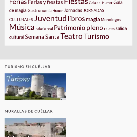
Fiestas
Ferias
Ferias y fiestas
Gala
Gala del Humor
Jornadas
de magia
Gastronomía
JORNADAS
Humor
Juventud
libros
magia
CULTURALES
Monologos
Música
pleno
Patrimonio
salida
palacio real
relatos
Teatro
Turismo
Semana Santa
cultural
TURISMO EN CUÉLLAR
MURALLAS DE CUÉLLAR