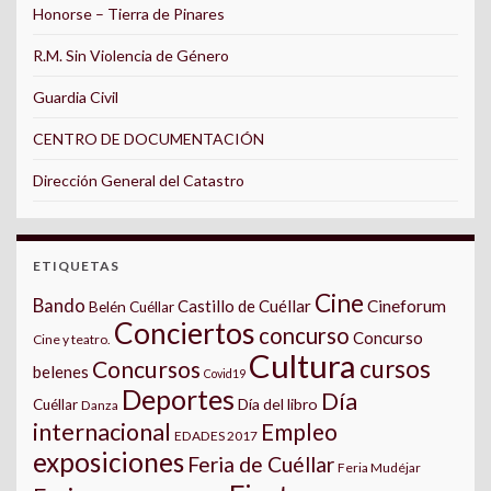
Honorse – Tierra de Pinares
R.M. Sin Violencia de Género
Guardia Civil
CENTRO DE DOCUMENTACIÓN
Dirección General del Catastro
ETIQUETAS
Cine
Bando
Castillo de Cuéllar
Cineforum
Belén Cuéllar
Conciertos
concurso
Concurso
Cine y teatro.
Cultura
cursos
Concursos
belenes
Covid19
Deportes
Día
Día del libro
Cuéllar
Danza
internacional
Empleo
EDADES 2017
exposiciones
Feria de Cuéllar
Feria Mudéjar