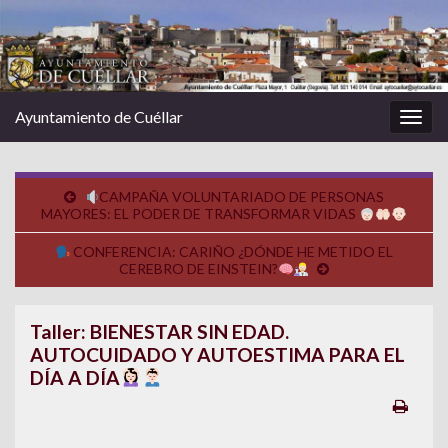
Ayuntamiento de Cuéllar
Alter
la
nave
CAMPAÑA VOLUNTARIADO DE PERSONAS
MAYORES: EL PODER DE TRANSFORMAR VIDAS
CONFERENCIA: CARIÑO ¿DÓNDE HE METIDO EL
CEREBRO DE EINSTEIN?
Taller: BIENESTAR SIN EDAD.
AUTOCUIDADO Y AUTOESTIMA PARA EL
DÍA A DÍA