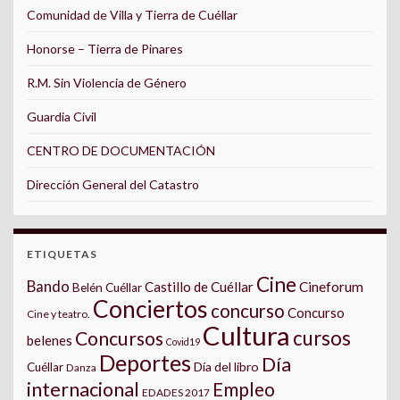
Comunidad de Villa y Tierra de Cuéllar
Honorse – Tierra de Pinares
R.M. Sin Violencia de Género
Guardia Civil
CENTRO DE DOCUMENTACIÓN
Dirección General del Catastro
ETIQUETAS
Cine
Bando
Castillo de Cuéllar
Cineforum
Belén Cuéllar
Conciertos
concurso
Concurso
Cine y teatro.
Cultura
cursos
Concursos
belenes
Covid19
Deportes
Día
Día del libro
Cuéllar
Danza
internacional
Empleo
EDADES 2017