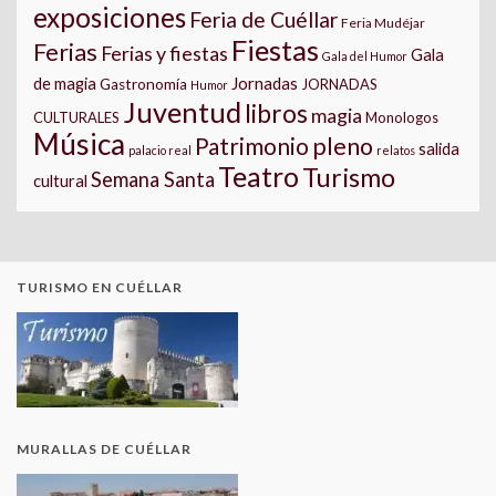
exposiciones
Feria de Cuéllar
Feria Mudéjar
Fiestas
Ferias
Ferias y fiestas
Gala
Gala del Humor
Jornadas
de magia
Gastronomía
JORNADAS
Humor
Juventud
libros
magia
CULTURALES
Monologos
Música
pleno
Patrimonio
salida
palacio real
relatos
Teatro
Turismo
Semana Santa
cultural
TURISMO EN CUÉLLAR
MURALLAS DE CUÉLLAR