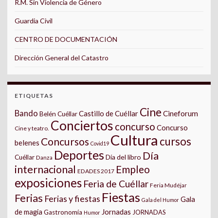
R.M. Sin Violencia de Género
Guardia Civil
CENTRO DE DOCUMENTACIÓN
Dirección General del Catastro
ETIQUETAS
Cine
Bando
Castillo de Cuéllar
Cineforum
Belén Cuéllar
Conciertos
concurso
Concurso
Cine y teatro.
Cultura
cursos
Concursos
belenes
Covid19
Deportes
Día
Día del libro
Cuéllar
Danza
internacional
Empleo
EDADES 2017
exposiciones
Feria de Cuéllar
Feria Mudéjar
Fiestas
Ferias
Ferias y fiestas
Gala
Gala del Humor
Jornadas
de magia
Gastronomía
JORNADAS
Humor