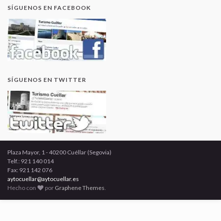
SÍGUENOS EN FACEBOOK
SÍGUENOS EN TWITTER
Plaza Mayor, 1 - 40200 Cuéllar (Segovia)
Telf.: 921 140 014
Fax: 921 142 076
aytocuellar@aytocuellar.es
Hecho con
por
Graphene Themes
.