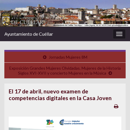
Ayuntamiento de Cuéllar
Alter
la
nave
Jornadas Mujeres 8M
Exposición Grandes Mujeres Olvidadas. Mujeres de la Historia
Siglos XVI-XVII y concierto Mujeres en la Música
El 17 de abril, nuevo examen de
competencias digitales en la Casa Joven