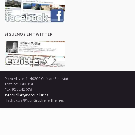
SÍGUENOS EN TWITTER
Plaza Mayor, 1 - 40200 Cuéllar (Segovia)
Telf.: 921 140 014
Fax: 921 142 076
aytocuellar@aytocuellar.es
Hecho con
por
Graphene Themes
.