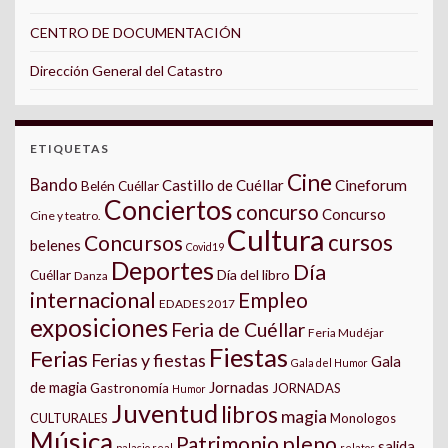
CENTRO DE DOCUMENTACIÓN
Dirección General del Catastro
ETIQUETAS
Cine
Bando
Castillo de Cuéllar
Cineforum
Belén Cuéllar
Conciertos
concurso
Concurso
Cine y teatro.
Cultura
cursos
Concursos
belenes
Covid19
Deportes
Día
Día del libro
Cuéllar
Danza
internacional
Empleo
EDADES 2017
exposiciones
Feria de Cuéllar
Feria Mudéjar
Fiestas
Ferias
Ferias y fiestas
Gala
Gala del Humor
Jornadas
de magia
Gastronomía
JORNADAS
Humor
Juventud
libros
magia
CULTURALES
Monologos
Música
pleno
Patrimonio
salida
palacio real
relatos