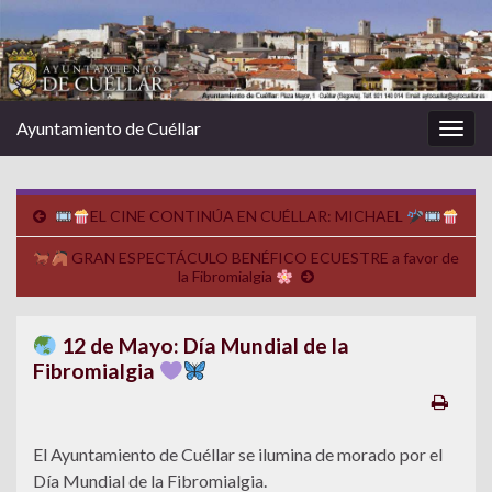
Ayuntamiento de Cuéllar
Alter
la
nave
EL CINE CONTINÚA EN CUÉLLAR: MICHAEL
GRAN ESPECTÁCULO BENÉFICO ECUESTRE a favor de
la Fibromialgia
12 de Mayo: Día Mundial de la
Fibromialgia
El Ayuntamiento de Cuéllar se ilumina de morado por el
Día Mundial de la Fibromialgia.