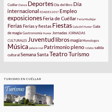
Deportes
Día
Día del libro
Cuéllar
Danza
internacional
Empleo
EDADES 2017
exposiciones
Feria de Cuéllar
Feria Mudéjar
Fiestas
Ferias
Ferias y fiestas
Gala
Gala del Humor
Jornadas
de magia
Gastronomía
JORNADAS
Humor
Juventud
libros
magia
CULTURALES
Monologos
Música
pleno
Patrimonio
salida
palacio real
relatos
Teatro
Turismo
Semana Santa
cultural
TURISMO EN CUÉLLAR