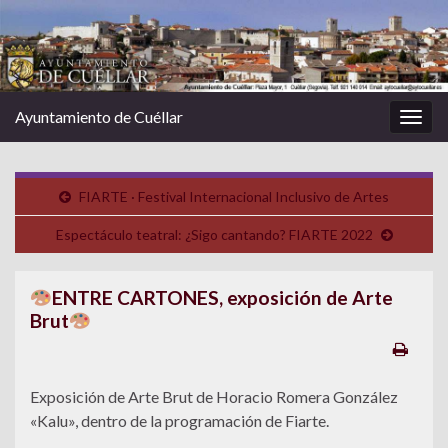
Ayuntamiento de Cuéllar
Alter
la
nave
FIARTE · Festival Internacional Inclusivo de Artes
Espectáculo teatral: ¿Sigo cantando? FIARTE 2022
ENTRE CARTONES, exposición de Arte
Brut
Exposición de Arte Brut de Horacio Romera González
«Kalu», dentro de la programación de Fiarte.