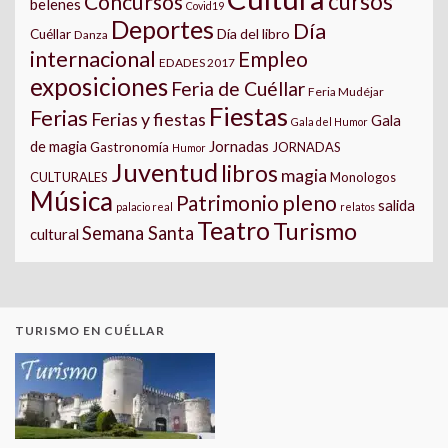
cursos
Concursos
belenes
Covid19
Deportes
Día
Día del libro
Cuéllar
Danza
internacional
Empleo
EDADES 2017
exposiciones
Feria de Cuéllar
Feria Mudéjar
Fiestas
Ferias
Ferias y fiestas
Gala
Gala del Humor
Jornadas
de magia
Gastronomía
JORNADAS
Humor
Juventud
libros
magia
CULTURALES
Monologos
Música
pleno
Patrimonio
salida
palacio real
relatos
Teatro
Turismo
Semana Santa
cultural
TURISMO EN CUÉLLAR