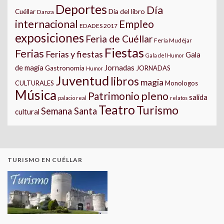
Deportes
Día
Día del libro
Cuéllar
Danza
internacional
Empleo
EDADES 2017
exposiciones
Feria de Cuéllar
Feria Mudéjar
Fiestas
Ferias
Ferias y fiestas
Gala
Gala del Humor
Jornadas
de magia
Gastronomía
JORNADAS
Humor
Juventud
libros
magia
CULTURALES
Monologos
Música
pleno
Patrimonio
salida
palacio real
relatos
Teatro
Turismo
Semana Santa
cultural
TURISMO EN CUÉLLAR