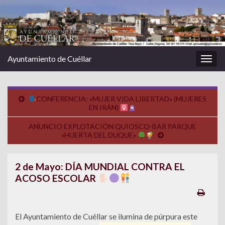
Ayuntamiento de Cuéllar
Alter
la
nave
CONFERENCIA: «MUJER VIDA LIBERTAD» (MUJERES
EN IRÁN)
ANUNCIO EXPLOTACIÓN QUIOSCO-BAR PARQUE
«HUERTA DEL DUQUE»
2 de Mayo: DÍA MUNDIAL CONTRA EL
ACOSO ESCOLAR
El Ayuntamiento de Cuéllar se ilumina de púrpura este