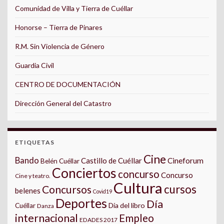
Comunidad de Villa y Tierra de Cuéllar
Honorse – Tierra de Pinares
R.M. Sin Violencia de Género
Guardia Civil
CENTRO DE DOCUMENTACIÓN
Dirección General del Catastro
ETIQUETAS
Cine
Bando
Castillo de Cuéllar
Cineforum
Belén Cuéllar
Conciertos
concurso
Concurso
Cine y teatro.
Cultura
cursos
Concursos
belenes
Covid19
Deportes
Día
Día del libro
Cuéllar
Danza
internacional
Empleo
EDADES 2017