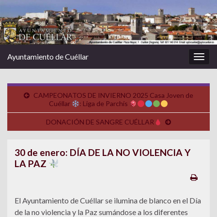
Ayuntamiento de Cuéllar
Alter
la
nave
CAMPEONATOS DE INVIERNO 2025 Casa Joven de
Cuéllar
: Liga de Parchís
DONACIÓN DE SANGRE CUÉLLAR
30 de enero: DÍA DE LA NO VIOLENCIA Y
LA PAZ
El Ayuntamiento de Cuéllar se ilumina de blanco en el Día
de la no violencia y la Paz sumándose a los diferentes