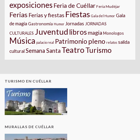
exposiciones
Feria de Cuéllar
Feria Mudéjar
Fiestas
Ferias
Ferias y fiestas
Gala
Gala del Humor
Jornadas
de magia
Gastronomía
JORNADAS
Humor
Juventud
libros
magia
CULTURALES
Monologos
Música
pleno
Patrimonio
salida
palacio real
relatos
Teatro
Turismo
Semana Santa
cultural
TURISMO EN CUÉLLAR
MURALLAS DE CUÉLLAR