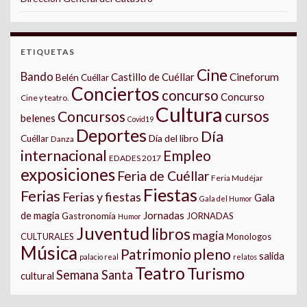
ETIQUETAS
Cine
Bando
Castillo de Cuéllar
Cineforum
Belén Cuéllar
Conciertos
concurso
Concurso
Cine y teatro.
Cultura
cursos
Concursos
belenes
Covid19
Deportes
Día
Día del libro
Cuéllar
Danza
internacional
Empleo
EDADES 2017
exposiciones
Feria de Cuéllar
Feria Mudéjar
Fiestas
Ferias
Ferias y fiestas
Gala
Gala del Humor
Jornadas
de magia
Gastronomía
JORNADAS
Humor
Juventud
libros
magia
CULTURALES
Monologos
Música
pleno
Patrimonio
salida
palacio real
relatos
Teatro
Turismo
Semana Santa
cultural