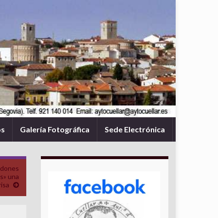
os
Galería Fotográfica
Sede Electrónica
idones
s» una
risa