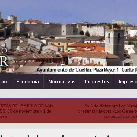
rno
Economía
Normativas
Impuestos
Impres
ESTAS DEL BARRIO DE SAN
5y 6 de diciembre Los Mirm
S: 30 de noviembre y 1 de
presentan la obra «Los Gemelo
mbre
comedia llena de 