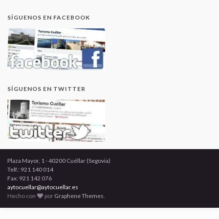
SÍGUENOS EN FACEBOOK
SÍGUENOS EN TWITTER
Plaza Mayor, 1 - 40200 Cuéllar (Segovia)
Telf.: 921 140 014
Fax: 921 142 076
aytocuellar@aytocuellar.es
Hecho con
por
Graphene Themes
.