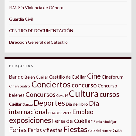
R.M. Sin Violencia de Género
Guardia Civil
CENTRO DE DOCUMENTACIÓN
Dirección General del Catastro
ETIQUETAS
Cine
Bando
Castillo de Cuéllar
Cineforum
Belén Cuéllar
Conciertos
concurso
Concurso
Cine y teatro.
Cultura
cursos
Concursos
belenes
Covid19
Deportes
Día
Día del libro
Cuéllar
Danza
internacional
Empleo
EDADES 2017
exposiciones
Feria de Cuéllar
Feria Mudéjar
Fiestas
Ferias
Ferias y fiestas
Gala
Gala del Humor