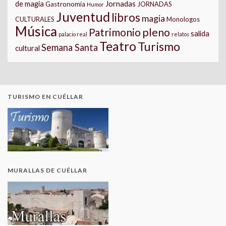
Jornadas
de magia
Gastronomía
JORNADAS
Humor
Juventud
libros
magia
CULTURALES
Monologos
Música
pleno
Patrimonio
salida
palacio real
relatos
Teatro
Turismo
Semana Santa
cultural
TURISMO EN CUÉLLAR
MURALLAS DE CUÉLLAR