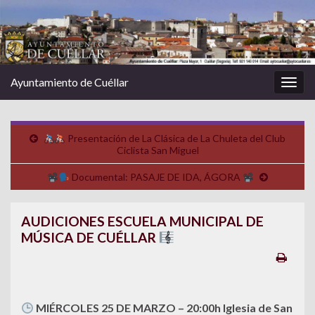
Ayuntamiento de Cuéllar
Alter
la
nave
Presentación de La Clásica de La Chuleta del Club
Ciclista San Miguel
Documental: PASAJE DE IDA, ÁGORA
AUDICIONES ESCUELA MUNICIPAL DE
MÚSICA DE CUÉLLAR
MIÉRCOLES 25 DE MARZO – 20:00h Iglesia de San