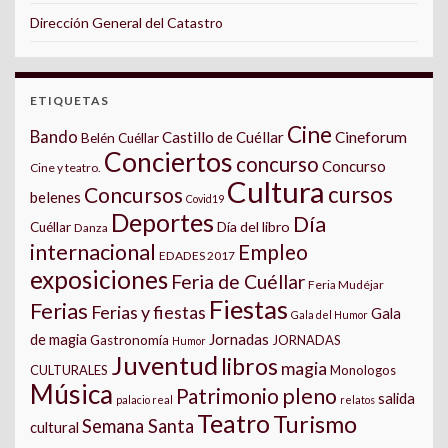
Dirección General del Catastro
ETIQUETAS
Cine
Bando
Castillo de Cuéllar
Cineforum
Belén Cuéllar
Conciertos
concurso
Concurso
Cine y teatro.
Cultura
cursos
Concursos
belenes
Covid19
Deportes
Día
Día del libro
Cuéllar
Danza
internacional
Empleo
EDADES 2017
exposiciones
Feria de Cuéllar
Feria Mudéjar
Fiestas
Ferias
Ferias y fiestas
Gala
Gala del Humor
Jornadas
de magia
Gastronomía
JORNADAS
Humor
Juventud
libros
magia
CULTURALES
Monologos
Música
pleno
Patrimonio
salida
palacio real
relatos
Teatro
Turismo
Semana Santa
cultural