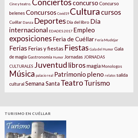
Conciertos
concurso
Concurso
Cine y teatro.
Cultura
cursos
Concursos
belenes
Covid19
Deportes
Día
Día del libro
Cuéllar
Danza
internacional
Empleo
EDADES 2017
exposiciones
Feria de Cuéllar
Feria Mudéjar
Fiestas
Ferias
Ferias y fiestas
Gala
Gala del Humor
Jornadas
de magia
Gastronomía
JORNADAS
Humor
Juventud
libros
magia
CULTURALES
Monologos
Música
pleno
Patrimonio
salida
palacio real
relatos
Teatro
Turismo
Semana Santa
cultural
TURISMO EN CUÉLLAR