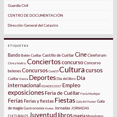
Guardia Civil
CENTRO DE DOCUMENTACIÓN
Dirección General del Catastro
ETIQUETAS
Cine
Bando
Castillo de Cuéllar
Cineforum
Belén Cuéllar
Conciertos
concurso
Concurso
Cine y teatro.
Cultura
cursos
Concursos
belenes
Covid19
Deportes
Día
Día del libro
Cuéllar
Danza
internacional
Empleo
EDADES 2017
exposiciones
Feria de Cuéllar
Feria Mudéjar
Fiestas
Ferias
Ferias y fiestas
Gala
Gala del Humor
Jornadas
de magia
Gastronomía
JORNADAS
Humor
Juventud
libros
magia
CULTURALES
Monologos