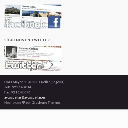
SÍGUENOS EN TWITTER
Plaza Mayor, 1 - 40200 Cuéllar (Segovia)
Telf.: 921 140 014
Fax: 921 142 076
aytocuellar@aytocuellar.es
Hecho con
por
Graphene Themes
.