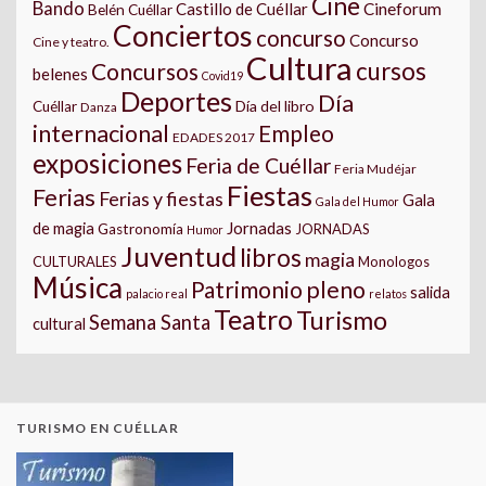
Cine
Bando
Castillo de Cuéllar
Cineforum
Belén Cuéllar
Conciertos
concurso
Concurso
Cine y teatro.
Cultura
cursos
Concursos
belenes
Covid19
Deportes
Día
Día del libro
Cuéllar
Danza
internacional
Empleo
EDADES 2017
exposiciones
Feria de Cuéllar
Feria Mudéjar
Fiestas
Ferias
Ferias y fiestas
Gala
Gala del Humor
Jornadas
de magia
Gastronomía
JORNADAS
Humor
Juventud
libros
magia
CULTURALES
Monologos
Música
pleno
Patrimonio
salida
palacio real
relatos
Teatro
Turismo
Semana Santa
cultural
TURISMO EN CUÉLLAR