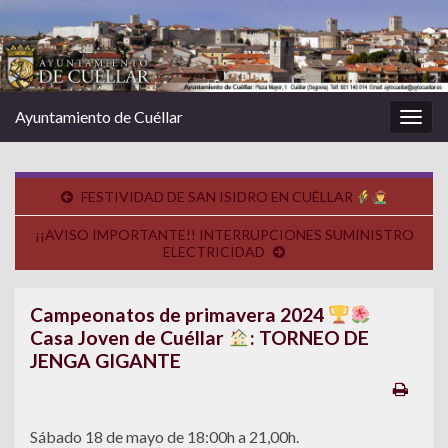
Ayuntamiento de Cuéllar
Alter
la
nave
FESTIVIDAD DE SAN ISIDRO EN CUÉLLAR
¡¡AVISO IMPORTANTE!! INTERRUPCIONES SUMINISTRO
ELECTRICIDAD
Campeonatos de primavera 2024
Casa Joven de Cuéllar
: TORNEO DE
JENGA GIGANTE
Sábado 18 de mayo de 18:00h a 21,00h.