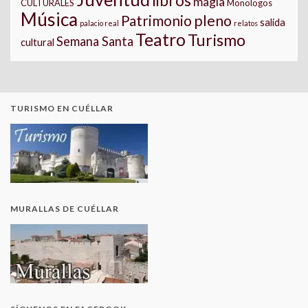
libros
magia
CULTURALES
Monologos
Música
pleno
Patrimonio
salida
palacio real
relatos
Teatro
Turismo
Semana Santa
cultural
TURISMO EN CUÉLLAR
MURALLAS DE CUÉLLAR