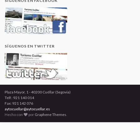
SÍGUENOS EN FACEBOOK
SÍGUENOS EN TWITTER
Plaza Mayor, 1 - 40200 Cuéllar (Segovia)
Telf.: 921 140 014
Fax: 921 142 076
aytocuellar@aytocuellar.es
Hecho con
por
Graphene Themes
.