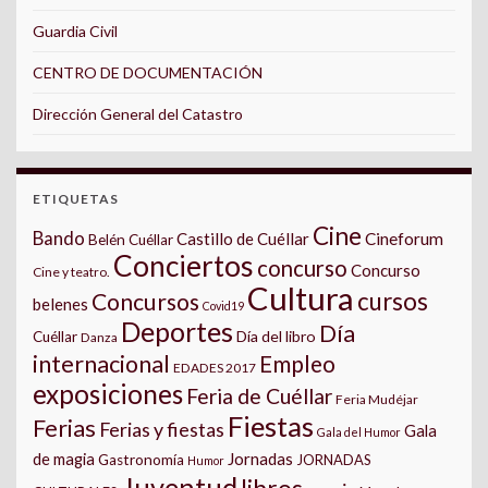
Guardia Civil
CENTRO DE DOCUMENTACIÓN
Dirección General del Catastro
ETIQUETAS
Cine
Bando
Castillo de Cuéllar
Cineforum
Belén Cuéllar
Conciertos
concurso
Concurso
Cine y teatro.
Cultura
cursos
Concursos
belenes
Covid19
Deportes
Día
Día del libro
Cuéllar
Danza
internacional
Empleo
EDADES 2017
exposiciones
Feria de Cuéllar
Feria Mudéjar
Fiestas
Ferias
Ferias y fiestas
Gala
Gala del Humor
Jornadas
de magia
Gastronomía
JORNADAS
Humor
Juventud