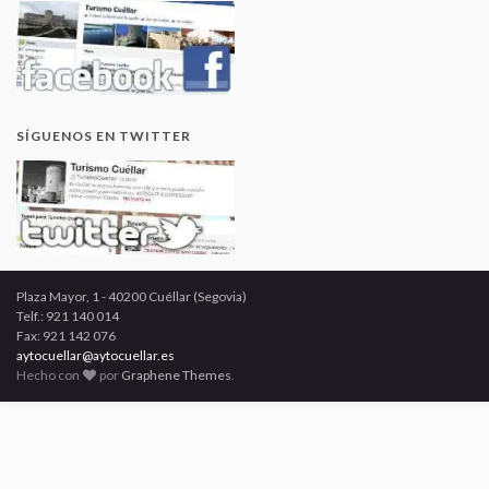
SÍGUENOS EN TWITTER
Plaza Mayor, 1 - 40200 Cuéllar (Segovia)
Telf.: 921 140 014
Fax: 921 142 076
aytocuellar@aytocuellar.es
Hecho con
por
Graphene Themes
.