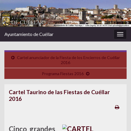
Ayuntamiento de Cuéllar
Alter
la
nave
Cartel anunciador de la Fiesta de los Encierros de Cuéllar
2016
Programa Fiestas 2016
Cartel Taurino de las Fiestas de Cuéllar
2016
Cinco grandes