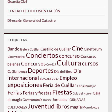
Guardia Civil
CENTRO DE DOCUMENTACIÓN
Dirección General del Catastro
ETIQUETAS
Cine
Bando
Castillo de Cuéllar
Cineforum
Belén Cuéllar
Conciertos
concurso
Concurso
Cine y teatro.
Cultura
cursos
Concursos
belenes
Covid19
Deportes
Día
Día del libro
Cuéllar
Danza
internacional
Empleo
EDADES 2017
exposiciones
Feria de Cuéllar
Feria Mudéjar
Fiestas
Ferias
Ferias y fiestas
Gala
Gala del Humor
Jornadas
de magia
Gastronomía
JORNADAS
Humor
Juventud
libros
magia
CULTURALES
Monologos