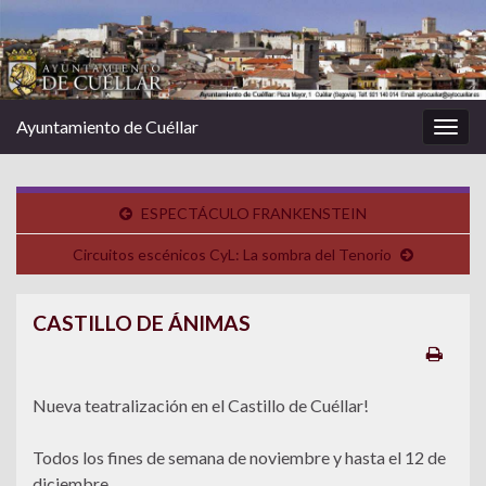
Ayuntamiento de Cuéllar
Alter
la
nave
ESPECTÁCULO FRANKENSTEIN
Circuitos escénicos CyL: La sombra del Tenorio
CASTILLO DE ÁNIMAS
Nueva teatralización en el Castillo de Cuéllar!
Todos los fines de semana de noviembre y hasta el 12 de
diciembre.