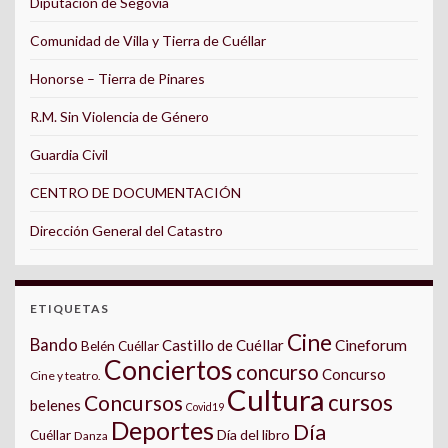
Diputación de Segovia
Comunidad de Villa y Tierra de Cuéllar
Honorse – Tierra de Pinares
R.M. Sin Violencia de Género
Guardia Civil
CENTRO DE DOCUMENTACIÓN
Dirección General del Catastro
ETIQUETAS
Cine
Bando
Castillo de Cuéllar
Cineforum
Belén Cuéllar
Conciertos
concurso
Concurso
Cine y teatro.
Cultura
cursos
Concursos
belenes
Covid19
Deportes
Día
Día del libro
Cuéllar
Danza