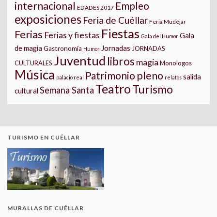
internacional
Empleo
EDADES 2017
exposiciones
Feria de Cuéllar
Feria Mudéjar
Fiestas
Ferias
Ferias y fiestas
Gala
Gala del Humor
Jornadas
de magia
Gastronomía
JORNADAS
Humor
Juventud
libros
magia
CULTURALES
Monologos
Música
pleno
Patrimonio
salida
palacio real
relatos
Teatro
Turismo
Semana Santa
cultural
TURISMO EN CUÉLLAR
MURALLAS DE CUÉLLAR