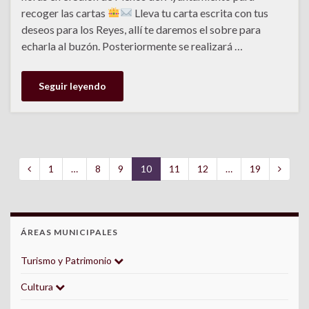
recoger las cartas
Lleva tu carta escrita con tus
deseos para los Reyes, allí te daremos el sobre para
echarla al buzón. Posteriormente se realizará …
Seguir leyendo
1
…
8
9
10
11
12
…
19
ÁREAS MUNICIPALES
Turismo y Patrimonio
Cultura