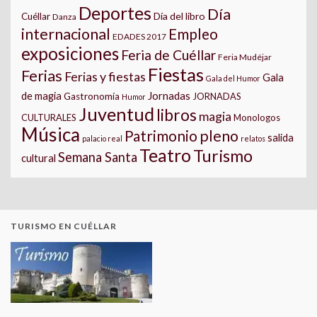
Deportes
Día
Día del libro
Cuéllar
Danza
internacional
Empleo
EDADES 2017
exposiciones
Feria de Cuéllar
Feria Mudéjar
Fiestas
Ferias
Ferias y fiestas
Gala
Gala del Humor
Jornadas
de magia
Gastronomía
JORNADAS
Humor
Juventud
libros
magia
CULTURALES
Monologos
Música
pleno
Patrimonio
salida
palacio real
relatos
Teatro
Turismo
Semana Santa
cultural
TURISMO EN CUÉLLAR