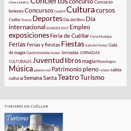
Conciertos
concurso
Concurso
Cine y teatro.
Cultura
cursos
Concursos
belenes
Covid19
Deportes
Día
Día del libro
Cuéllar
Danza
internacional
Empleo
EDADES 2017
exposiciones
Feria de Cuéllar
Feria Mudéjar
Fiestas
Ferias
Ferias y fiestas
Gala
Gala del Humor
Jornadas
de magia
Gastronomía
JORNADAS
Humor
Juventud
libros
magia
CULTURALES
Monologos
Música
pleno
Patrimonio
salida
palacio real
relatos
Teatro
Turismo
Semana Santa
cultural
TURISMO EN CUÉLLAR