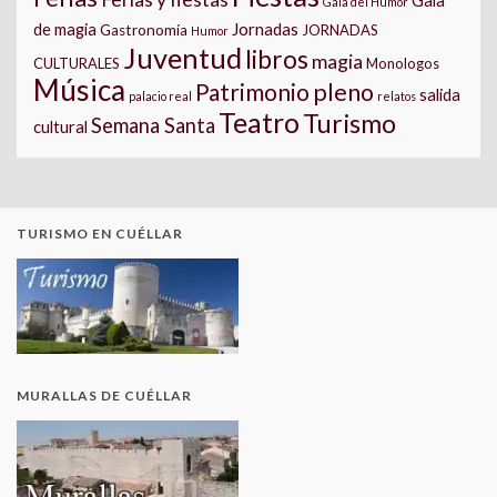
Gala
Gala del Humor
Jornadas
de magia
Gastronomía
JORNADAS
Humor
Juventud
libros
magia
CULTURALES
Monologos
Música
pleno
Patrimonio
salida
palacio real
relatos
Teatro
Turismo
Semana Santa
cultural
TURISMO EN CUÉLLAR
MURALLAS DE CUÉLLAR