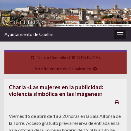
Ayuntamiento de Cuéllar
Alter
la
nave
Teatro Comedia «CREO EN BUDA»
Arte itinerante en los balcones
Charla «Las mujeres en la publicidad:
violencia simbólica en las imágenes»
Viernes 16 de abril de 18 a 20 horas en la Sala Alfonsa de
la Torre. Acceso gratuito previa reserva de entrada en la
Sala Alfonsa de la Torre en horario de 12,30h a 14h de