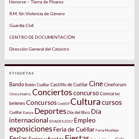
Honorse – Tierra de Pinares
R.M. Sin Violencia de Género
Guardia Civil
CENTRO DE DOCUMENTACIÓN
Dirección General del Catastro
ETIQUETAS
Cine
Bando
Castillo de Cuéllar
Cineforum
Belén Cuéllar
Conciertos
concurso
Concurso
Cine y teatro.
Cultura
cursos
Concursos
belenes
Covid19
Deportes
Día
Día del libro
Cuéllar
Danza
internacional
Empleo
EDADES 2017
exposiciones
Feria de Cuéllar
Feria Mudéjar
Fiestas
Ferias
Ferias y fiestas