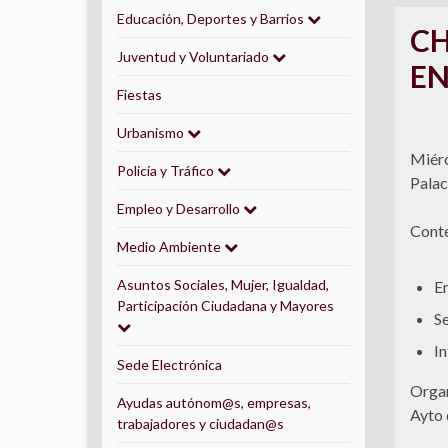
Educación, Deportes y Barrios
CH
Juventud y Voluntariado
EN
Fiestas
Urbanismo
Miérc
Policía y Tráfico
Palac
Empleo y Desarrollo
Conte
Medio Ambiente
Asuntos Sociales, Mujer, Igualdad,
Em
Participación Ciudadana y Mayores
Se
In
Sede Electrónica
Organ
Ayudas autónom@s, empresas,
Ayto 
trabajadores y ciudadan@s