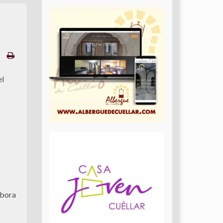
el
abora