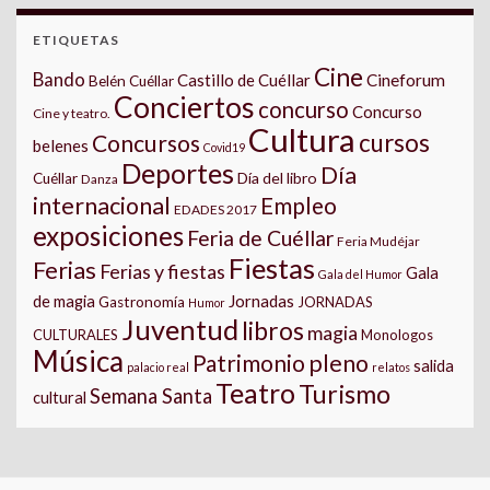
ETIQUETAS
Cine
Bando
Castillo de Cuéllar
Cineforum
Belén Cuéllar
Conciertos
concurso
Concurso
Cine y teatro.
Cultura
cursos
Concursos
belenes
Covid19
Deportes
Día
Día del libro
Cuéllar
Danza
internacional
Empleo
EDADES 2017
exposiciones
Feria de Cuéllar
Feria Mudéjar
Fiestas
Ferias
Ferias y fiestas
Gala
Gala del Humor
Jornadas
de magia
Gastronomía
JORNADAS
Humor
Juventud
libros
magia
CULTURALES
Monologos
Música
pleno
Patrimonio
salida
palacio real
relatos
Teatro
Turismo
Semana Santa
cultural