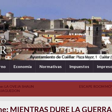
rno
Economía
Normativas
Impuestos
Impres
ne: LA OVEJA SHAUN
ESCAPE ROOM MÓ
NJAGUEDON
ne: MIENTRAS DURE LA GUERRA