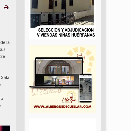
de la
sus
tre
 Sala
e
ra
e