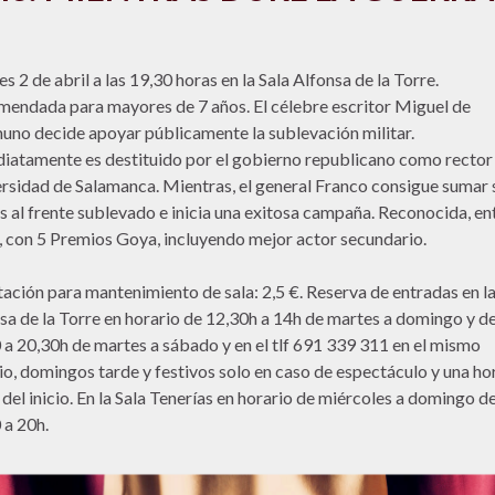
s 2 de abril a las 19,30 horas en la Sala Alfonsa de la Torre.
endada para mayores de 7 años. El célebre escritor Miguel de
no decide apoyar públicamente la sublevación militar.
iatamente es destituido por el gobierno republicano como rector 
rsidad de Salamanca. Mientras, el general Franco consigue sumar 
s al frente sublevado e inicia una exitosa campaña. Reconocida, en
, con 5 Premios Goya, incluyendo mejor actor secundario.
ación para mantenimiento de sala: 2,5 €. Reserva de entradas en la
sa de la Torre en horario de 12,30h a 14h de martes a domingo y d
 a 20,30h de martes a sábado y en el tlf 691 339 311 en el mismo
io, domingos tarde y festivos solo en caso de espectáculo y una ho
 del inicio. En la Sala Tenerías en horario de miércoles a domingo d
 a 20h.