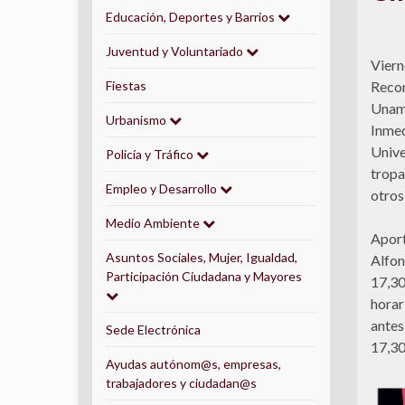
Educación, Deportes y Barrios
Juventud y Voluntariado
Vierne
Fiestas
Recom
Unamu
Urbanismo
Inmed
Unive
Policía y Tráfico
tropa
Empleo y Desarrollo
otros
Medio Ambiente
Aport
Asuntos Sociales, Mujer, Igualdad,
Alfon
Participación Ciudadana y Mayores
17,30
horar
antes
Sede Electrónica
17,30
Ayudas autónom@s, empresas,
trabajadores y ciudadan@s