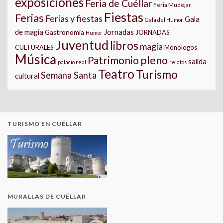
exposiciones
Feria de Cuéllar
Feria Mudéjar
Fiestas
Ferias
Ferias y fiestas
Gala
Gala del Humor
Jornadas
de magia
Gastronomía
JORNADAS
Humor
Juventud
libros
magia
CULTURALES
Monologos
Música
pleno
Patrimonio
salida
palacio real
relatos
Teatro
Turismo
Semana Santa
cultural
TURISMO EN CUÉLLAR
MURALLAS DE CUÉLLAR