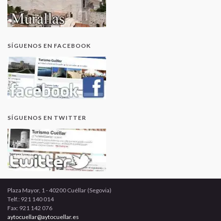
SÍGUENOS EN FACEBOOK
SÍGUENOS EN TWITTER
Plaza Mayor, 1 - 40200 Cuéllar (Segovia)
Telf.: 921 140 014
Fax: 921 142 076
aytocuellar@aytocuellar.es