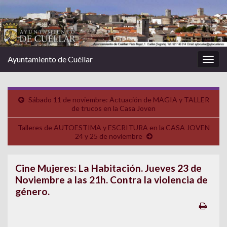
Ayuntamiento de Cuéllar
Alter
la
nave
Sábado 11 de noviembre: Actuación de MAGIA y TALLER
de trucos en la Casa Joven
Talleres de AUTOESTIMA y ESCRITURA en la CASA JOVEN
24 y 25 de noviembre
Cine Mujeres: La Habitación. Jueves 23 de
Noviembre a las 21h. Contra la violencia de
género.