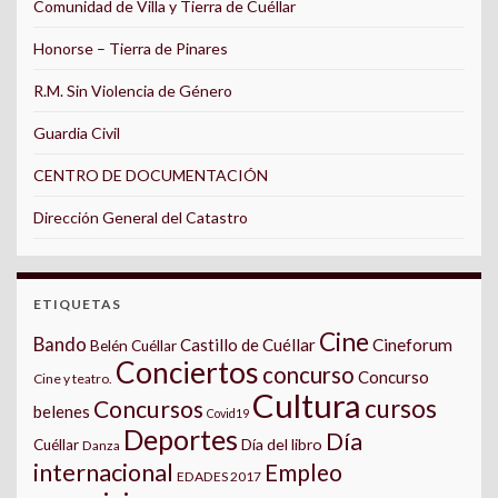
Comunidad de Villa y Tierra de Cuéllar
Honorse – Tierra de Pinares
R.M. Sin Violencia de Género
Guardia Civil
CENTRO DE DOCUMENTACIÓN
Dirección General del Catastro
ETIQUETAS
Cine
Bando
Castillo de Cuéllar
Cineforum
Belén Cuéllar
Conciertos
concurso
Concurso
Cine y teatro.
Cultura
cursos
Concursos
belenes
Covid19
Deportes
Día
Día del libro
Cuéllar
Danza
internacional
Empleo
EDADES 2017