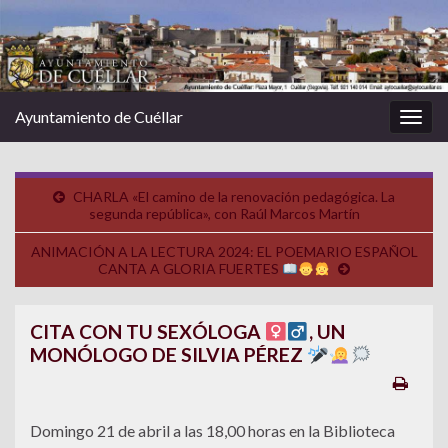
Ayuntamiento de Cuéllar
Alter
la
nave
CHARLA «El camino de la renovación pedagógica. La
segunda república», con Raúl Marcos Martín
ANIMACIÓN A LA LECTURA 2024: EL POEMARIO ESPAÑOL
CANTA A GLORIA FUERTES
CITA CON TU SEXÓLOGA
, UN
MONÓLOGO DE SILVIA PÉREZ
Domingo 21 de abril a las 18,00 horas en la Biblioteca