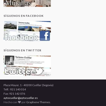
SÍGUENOS EN FACEBOOK
SÍGUENOS EN TWITTER
Plaza Mayor, 1 - 40200 Cuéllar (Segovia)
Telf.: 921 140 014
Fax: 921 142 076
aytocuellar@aytocuellar.es
Hecho con
por
Graphene Themes
.