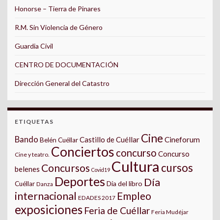
Honorse – Tierra de Pinares
R.M. Sin Violencia de Género
Guardia Civil
CENTRO DE DOCUMENTACIÓN
Dirección General del Catastro
ETIQUETAS
Cine
Bando
Castillo de Cuéllar
Cineforum
Belén Cuéllar
Conciertos
concurso
Concurso
Cine y teatro.
Cultura
cursos
Concursos
belenes
Covid19
Deportes
Día
Día del libro
Cuéllar
Danza
internacional
Empleo
EDADES 2017
exposiciones
Feria de Cuéllar
Feria Mudéjar