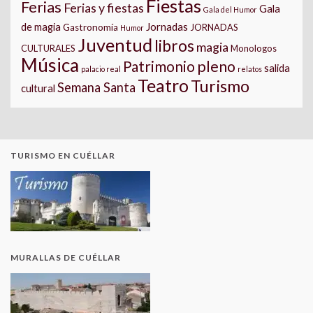
Fiestas
Ferias
Ferias y fiestas
Gala
Gala del Humor
Jornadas
de magia
Gastronomía
JORNADAS
Humor
Juventud
libros
magia
CULTURALES
Monologos
Música
pleno
Patrimonio
salida
palacio real
relatos
Teatro
Turismo
Semana Santa
cultural
TURISMO EN CUÉLLAR
MURALLAS DE CUÉLLAR