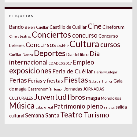
ETIQUETAS
Cine
Bando
Castillo de Cuéllar
Cineforum
Belén Cuéllar
Conciertos
concurso
Concurso
Cine y teatro.
Cultura
cursos
Concursos
belenes
Covid19
Deportes
Día
Día del libro
Cuéllar
Danza
internacional
Empleo
EDADES 2017
exposiciones
Feria de Cuéllar
Feria Mudéjar
Fiestas
Ferias
Ferias y fiestas
Gala
Gala del Humor
Jornadas
de magia
Gastronomía
JORNADAS
Humor
Juventud
libros
magia
CULTURALES
Monologos
Música
pleno
Patrimonio
salida
palacio real
relatos
Teatro
Turismo
Semana Santa
cultural