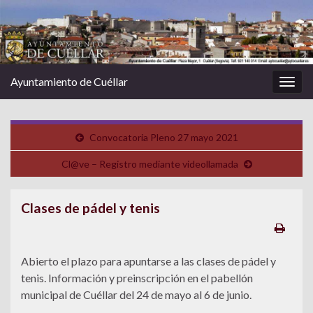
Ayuntamiento de Cuéllar
Alter
la
nave
Convocatoria Pleno 27 mayo 2021
Cl@ve – Registro mediante videollamada
Clases de pádel y tenis
Abierto el plazo para apuntarse a las clases de pádel y
tenis. Información y preinscripción en el pabellón
municipal de Cuéllar del 24 de mayo al 6 de junio.