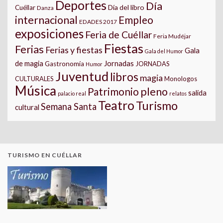
Deportes
Día
Día del libro
Cuéllar
Danza
internacional
Empleo
EDADES 2017
exposiciones
Feria de Cuéllar
Feria Mudéjar
Fiestas
Ferias
Ferias y fiestas
Gala
Gala del Humor
Jornadas
de magia
Gastronomía
JORNADAS
Humor
Juventud
libros
magia
CULTURALES
Monologos
Música
pleno
Patrimonio
salida
palacio real
relatos
Teatro
Turismo
Semana Santa
cultural
TURISMO EN CUÉLLAR