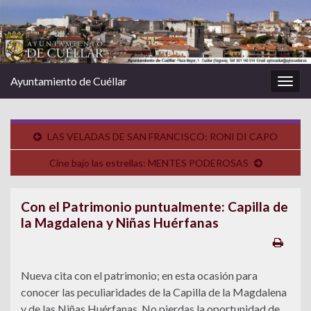
Ayuntamiento de Cuéllar
Alter
la
nave
LAS VELADAS DE SAN FRANCISCO: RONI DI CAPO
Cine bajo las estrellas: MENTES PODEROSAS
Con el Patrimonio puntualmente: Capilla de
la Magdalena y Niñas Huérfanas
Nueva cita con el patrimonio; en esta ocasión para
conocer las peculiaridades de la Capilla de la Magdalena
y de las Niñas Huérfanas. No pierdas la oportunidad de