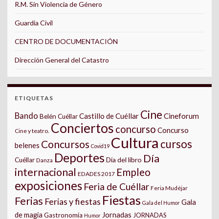
R.M. Sin Violencia de Género
Guardia Civil
CENTRO DE DOCUMENTACIÓN
Dirección General del Catastro
ETIQUETAS
Cine
Bando
Castillo de Cuéllar
Cineforum
Belén Cuéllar
Conciertos
concurso
Concurso
Cine y teatro.
Cultura
cursos
Concursos
belenes
Covid19
Deportes
Día
Día del libro
Cuéllar
Danza
internacional
Empleo
EDADES 2017
exposiciones
Feria de Cuéllar
Feria Mudéjar
Fiestas
Ferias
Ferias y fiestas
Gala
Gala del Humor
Jornadas
de magia
Gastronomía
JORNADAS
Humor