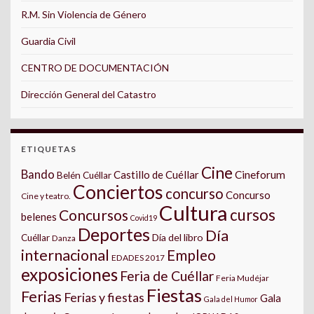
R.M. Sin Violencia de Género
Guardia Civil
CENTRO DE DOCUMENTACIÓN
Dirección General del Catastro
ETIQUETAS
Cine
Bando
Castillo de Cuéllar
Cineforum
Belén Cuéllar
Conciertos
concurso
Concurso
Cine y teatro.
Cultura
cursos
Concursos
belenes
Covid19
Deportes
Día
Día del libro
Cuéllar
Danza
internacional
Empleo
EDADES 2017
exposiciones
Feria de Cuéllar
Feria Mudéjar
Fiestas
Ferias
Ferias y fiestas
Gala
Gala del Humor