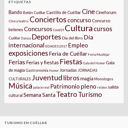
ETIQUETAS
Cine
Bando
Castillo de Cuéllar
Cineforum
Belén Cuéllar
Conciertos
concurso
Concurso
Cine y teatro.
Cultura
cursos
Concursos
belenes
Covid19
Deportes
Día
Día del libro
Cuéllar
Danza
internacional
Empleo
EDADES 2017
exposiciones
Feria de Cuéllar
Feria Mudéjar
Fiestas
Ferias
Ferias y fiestas
Gala
Gala del Humor
Jornadas
de magia
Gastronomía
JORNADAS
Humor
Juventud
libros
magia
CULTURALES
Monologos
Música
pleno
Patrimonio
salida
palacio real
relatos
Teatro
Turismo
Semana Santa
cultural
TURISMO EN CUÉLLAR