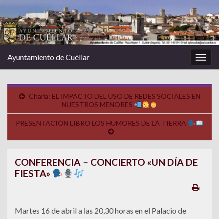
Ayuntamiento de Cuéllar
Alter
la
nave
Charla: EL IMPACTO DEL USO DE REDES SOCIALES EN
NUESTROS MENORES
PRESENTACIÓN LIBRO LOS HUMORES DE LA TIERRA
CONFERENCIA – CONCIERTO «UN DÍA DE
FIESTA»
Martes 16 de abril a las 20,30 horas en el Palacio de