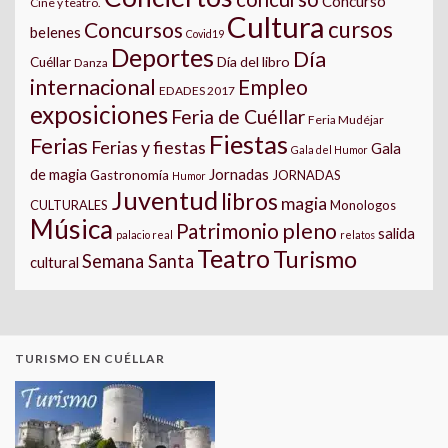
Concurso
Cine y teatro.
Cultura
cursos
Concursos
belenes
Covid19
Deportes
Día
Día del libro
Cuéllar
Danza
internacional
Empleo
EDADES 2017
exposiciones
Feria de Cuéllar
Feria Mudéjar
Fiestas
Ferias
Ferias y fiestas
Gala
Gala del Humor
Jornadas
de magia
Gastronomía
JORNADAS
Humor
Juventud
libros
magia
CULTURALES
Monologos
Música
pleno
Patrimonio
salida
palacio real
relatos
Teatro
Turismo
Semana Santa
cultural
TURISMO EN CUÉLLAR