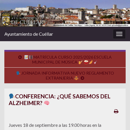
Ayuntamiento de Cuéllar
Alter
la
nave
MATRÍCULA CURSO 2025/2026 ESCUELA
MUNICIPAL DE MÚSICA
JORNADA INFORMATIVA NUEVO REGLAMENTO
EXTRANJERIA
CONFERENCIA: ¿QUÉ SABEMOS DEL
ALZHEIMER?
Jueves 18 de septiembre a las 19.00 horas en la