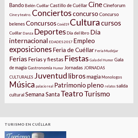
Cine
Bando
Castillo de Cuéllar
Cineforum
Belén Cuéllar
Conciertos
concurso
Concurso
Cine y teatro.
Cultura
cursos
Concursos
belenes
Covid19
Deportes
Día
Día del libro
Cuéllar
Danza
internacional
Empleo
EDADES 2017
exposiciones
Feria de Cuéllar
Feria Mudéjar
Fiestas
Ferias
Ferias y fiestas
Gala
Gala del Humor
Jornadas
de magia
Gastronomía
JORNADAS
Humor
Juventud
libros
magia
CULTURALES
Monologos
Música
pleno
Patrimonio
salida
palacio real
relatos
Teatro
Turismo
Semana Santa
cultural
TURISMO EN CUÉLLAR