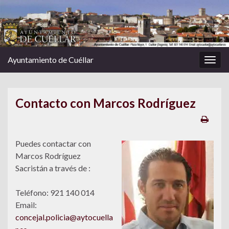
Ayuntamiento de Cuéllar
Alter
la
nave
Contacto con Marcos Rodríguez
Puedes contactar con
Marcos Rodríguez
Sacristán a través de :
Teléfono: 921 140 014
Email:
concejal.policia@aytocuella