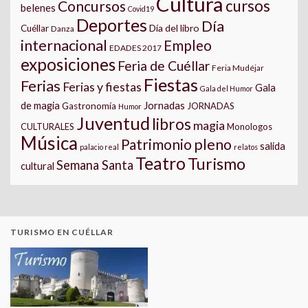
Cultura
cursos
Concursos
belenes
Covid19
Deportes
Día
Día del libro
Cuéllar
Danza
internacional
Empleo
EDADES 2017
exposiciones
Feria de Cuéllar
Feria Mudéjar
Fiestas
Ferias
Ferias y fiestas
Gala
Gala del Humor
Jornadas
de magia
Gastronomía
JORNADAS
Humor
Juventud
libros
magia
CULTURALES
Monologos
Música
pleno
Patrimonio
salida
palacio real
relatos
Teatro
Turismo
Semana Santa
cultural
TURISMO EN CUÉLLAR