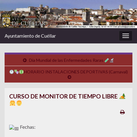
Ayuntamiento de Cuéllar
Alter
la
nave
Día Mundial de las Enfermedades Raras
HORARIO INSTALACIONES DEPORTIVAS (Carnaval)
CURSO DE MONITOR DE TIEMPO LIBRE
Fechas: