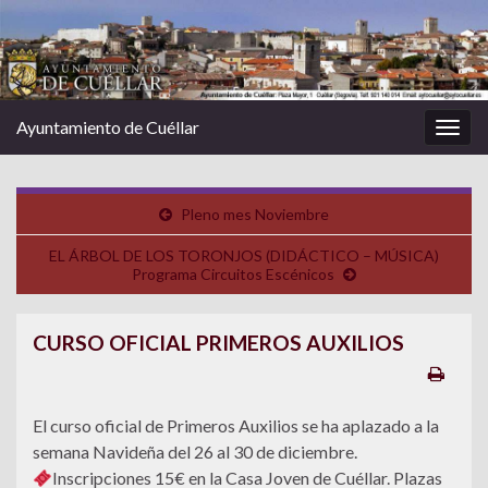
Ayuntamiento de Cuéllar
Alter
la
nave
Pleno mes Noviembre
EL ÁRBOL DE LOS TORONJOS (DIDÁCTICO – MÚSICA)
Programa Circuitos Escénicos
CURSO OFICIAL PRIMEROS AUXILIOS
El curso oficial de Primeros Auxilios se ha aplazado a la
semana Navideña del 26 al 30 de diciembre.
Inscripciones 15€ en la Casa Joven de Cuéllar. Plazas