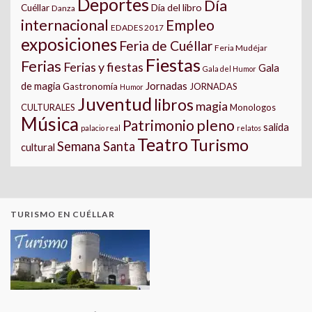
Deportes
Día
Día del libro
Cuéllar
Danza
internacional
Empleo
EDADES 2017
exposiciones
Feria de Cuéllar
Feria Mudéjar
Fiestas
Ferias
Ferias y fiestas
Gala
Gala del Humor
Jornadas
de magia
Gastronomía
JORNADAS
Humor
Juventud
libros
magia
CULTURALES
Monologos
Música
pleno
Patrimonio
salida
palacio real
relatos
Teatro
Turismo
Semana Santa
cultural
TURISMO EN CUÉLLAR