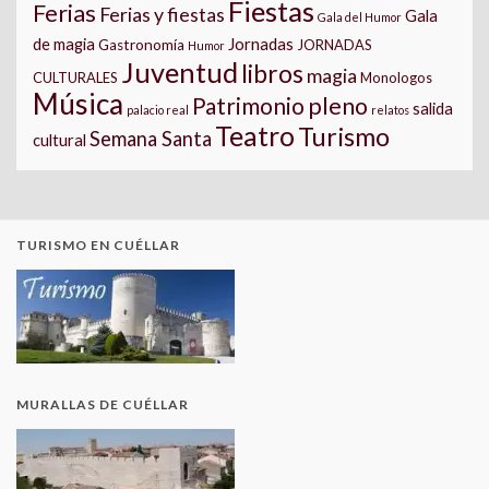
Fiestas
Ferias
Ferias y fiestas
Gala
Gala del Humor
Jornadas
de magia
Gastronomía
JORNADAS
Humor
Juventud
libros
magia
CULTURALES
Monologos
Música
pleno
Patrimonio
salida
palacio real
relatos
Teatro
Turismo
Semana Santa
cultural
TURISMO EN CUÉLLAR
MURALLAS DE CUÉLLAR