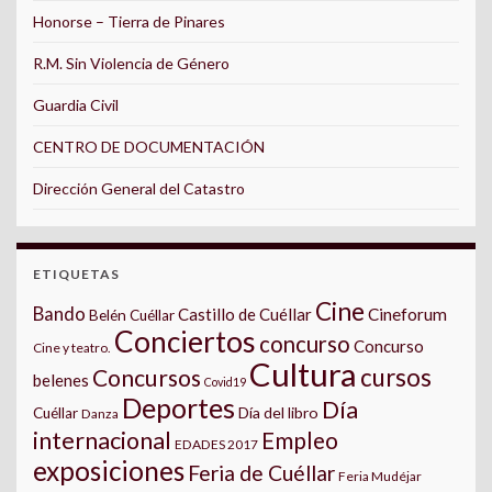
Honorse – Tierra de Pinares
R.M. Sin Violencia de Género
Guardia Civil
CENTRO DE DOCUMENTACIÓN
Dirección General del Catastro
ETIQUETAS
Cine
Bando
Castillo de Cuéllar
Cineforum
Belén Cuéllar
Conciertos
concurso
Concurso
Cine y teatro.
Cultura
cursos
Concursos
belenes
Covid19
Deportes
Día
Día del libro
Cuéllar
Danza
internacional
Empleo
EDADES 2017
exposiciones
Feria de Cuéllar
Feria Mudéjar