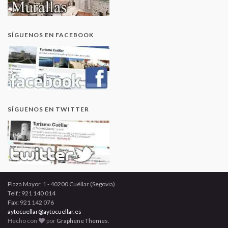
SÍGUENOS EN FACEBOOK
SÍGUENOS EN TWITTER
Plaza Mayor, 1 - 40200 Cuéllar (Segovia)
Telf.: 921 140 014
Fax: 921 142 076
aytocuellar@aytocuellar.es
Hecho con
por
Graphene Themes
.