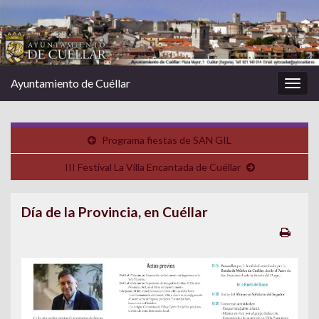
Ayuntamiento de Cuéllar
Alter
la
nave
Programa fiestas de SAN GIL
III Festival La Villa Encantada de Cuéllar
Día de la Provincia, en Cuéllar