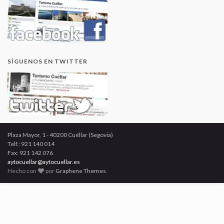
SÍGUENOS EN TWITTER
Plaza Mayor, 1 - 40200 Cuéllar (Segovia)
Telf.: 921 140 014
Fax: 921 142 076
aytocuellar@aytocuellar.es
Hecho con
por
Graphene Themes
.