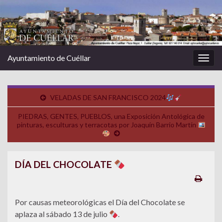
Ayuntamiento de Cuéllar
Alter
la
nave
VELADAS DE SAN FRANCISCO 2024
PIEDRAS, GENTES, PUEBLOS, una Exposición Antológica de
pinturas, esculturas y terracotas por Joaquín Barrio Martín
DÍA DEL CHOCOLATE
Por causas meteorológicas el Día del Chocolate se
aplaza al sábado 13 de julio
.