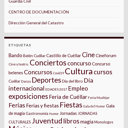
Guardia Civil
CENTRO DE DOCUMENTACIÓN
Dirección General del Catastro
ETIQUETAS
Cine
Bando
Castillo de Cuéllar
Cineforum
Belén Cuéllar
Conciertos
concurso
Concurso
Cine y teatro.
Cultura
cursos
Concursos
belenes
Covid19
Deportes
Día
Día del libro
Cuéllar
Danza
internacional
Empleo
EDADES 2017
exposiciones
Feria de Cuéllar
Feria Mudéjar
Fiestas
Ferias
Ferias y fiestas
Gala
Gala del Humor
Jornadas
de magia
Gastronomía
JORNADAS
Humor
Juventud
libros
magia
CULTURALES
Monologos