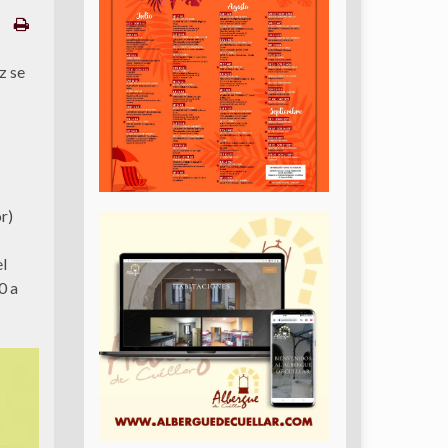
z se
r)
el
0 a