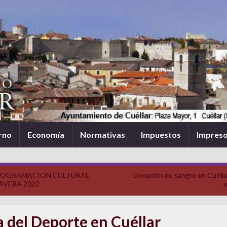
rno
Economía
Normativas
Impuestos
Impres
OGRAMACIÓN CULTURAL
Donación de sangre en Cuélla
AVERA 2022
a
a del Deporte en Cuéllar