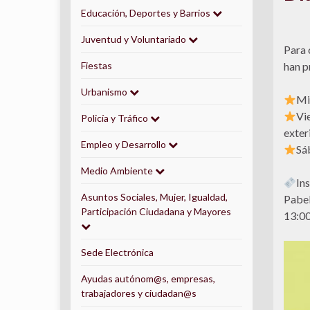
Educación, Deportes y Barrios
Juventud y Voluntariado
Para 
Fiestas
han p
Urbanismo
Mié
Vi
Policía y Tráfico
exter
Empleo y Desarrollo
Sá
Medio Ambiente
Ins
Asuntos Sociales, Mujer, Igualdad,
Pabel
Participación Ciudadana y Mayores
13:00
Sede Electrónica
Ayudas autónom@s, empresas,
trabajadores y ciudadan@s