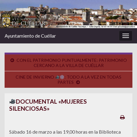
Ayuntamiento de Cuéllar
Alter
la
nave
CON EL PATRIMONIO PUNTUALMENTE: PATRIMONIO
CERCANO A LA VILLA DE CUÉLLAR
CINE DE INVIERNO
: TODO A LA VEZ EN TODAS
PARTES
DOCUMENTAL «MUJERES
SILENCIOSAS»
Sábado 16 de marzo a las 19,00 horas en la Biblioteca