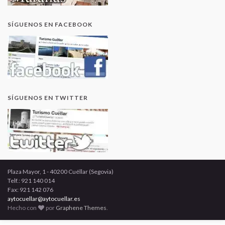
SÍGUENOS EN FACEBOOK
SÍGUENOS EN TWITTER
Plaza Mayor, 1 - 40200 Cuéllar (Segovia)
Telf.: 921 140 014
Fax: 921 142 076
aytocuellar@aytocuellar.es
Hecho con
por
Graphene Themes
.