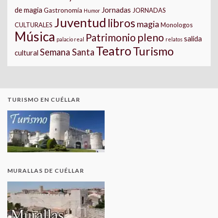
Jornadas
de magia
Gastronomía
JORNADAS
Humor
Juventud
libros
magia
CULTURALES
Monologos
Música
pleno
Patrimonio
salida
palacio real
relatos
Teatro
Turismo
Semana Santa
cultural
TURISMO EN CUÉLLAR
MURALLAS DE CUÉLLAR