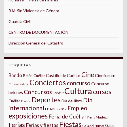
R.M. Sin Violencia de Género
Guardia Civil
CENTRO DE DOCUMENTACIÓN
Dirección General del Catastro
ETIQUETAS
Cine
Bando
Castillo de Cuéllar
Cineforum
Belén Cuéllar
Conciertos
concurso
Concurso
Cine y teatro.
Cultura
cursos
Concursos
belenes
Covid19
Deportes
Día
Día del libro
Cuéllar
Danza
internacional
Empleo
EDADES 2017
exposiciones
Feria de Cuéllar
Feria Mudéjar
Fiestas
Ferias
Ferias y fiestas
Gala
Gala del Humor