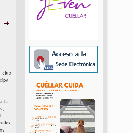
l club
cipal
r la
z,
l
calles
los