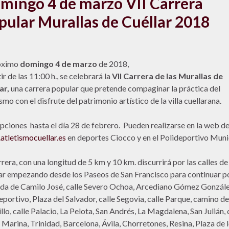
mingo 4 de marzo VII Carrera
pular Murallas de Cuéllar 2018
óximo
domingo
4 de marzo
de 2018,
ir de las 11:00 h., se celebrará la
VII Carrera de las Murallas de
ar,
una carrera popular que pretende compaginar la práctica del
smo con el disfrute del patrimonio artístico de la villa cuellarana.
ipciones hasta el día 28 de febrero. Pueden realizarse en la web de
tletismocuellar.es
en deportes Ciocco y en el Polideportivo Muni
rrera, con una longitud de 5 km y 10 km. discurrirá por las calles de
ar empezando desde los Paseos de San Francisco para continuar po
da de Camilo José, calle Severo Ochoa, Arcediano Gómez Gonzále
eportivo, Plaza del Salvador, calle Segovia, calle Parque, camino de
llo, calle Palacio, La Pelota, San Andrés, La Magdalena, San Julián, 
 Marina, Trinidad, Barcelona, Ávila, Chorretones, Resina, Plaza de 