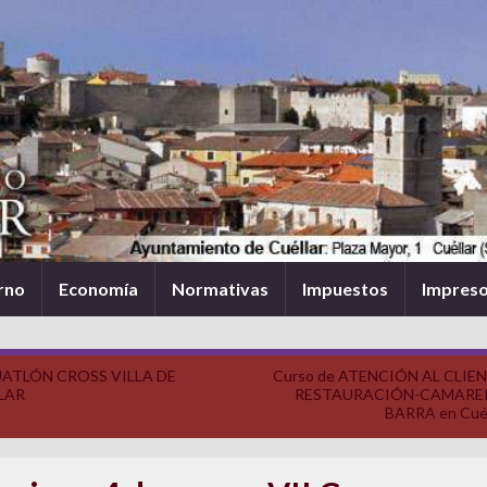
rno
Economía
Normativas
Impuestos
Impres
ATLÓN CROSS VILLA DE
Curso de ATENCIÓN AL CLIE
LAR
RESTAURACIÓN-CAMARE
BARRA en Cuél