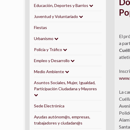
Do
Educación, Deportes y Barrios
Po
Juventud y Voluntariado
Fiestas
El pr
Urbanismo
a part
Policía y Tráfico
Cuéll
atleti
Empleo y Desarrollo
Inscr
Medio Ambiente
www.a
Asuntos Sociales, Mujer, Igualdad,
Participación Ciudadana y Mayores
La ca
Cuéll
Aveni
Sede Electrónica
Polid
Ayudas autónom@s, empresas,
Alami
trabajadores y ciudadan@s
Santa