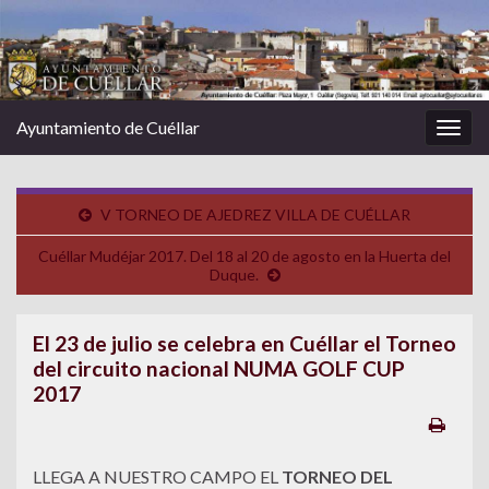
Ayuntamiento de Cuéllar
Alter
la
nave
V TORNEO DE AJEDREZ VILLA DE CUÉLLAR
Cuéllar Mudéjar 2017. Del 18 al 20 de agosto en la Huerta del
Duque.
El 23 de julio se celebra en Cuéllar el Torneo
del circuito nacional NUMA GOLF CUP
2017
LLEGA A NUESTRO CAMPO EL
TORNEO DEL