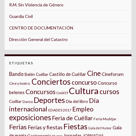
R.M. Sin Violencia de Género
Guardia Civil
CENTRO DE DOCUMENTACIÓN
Dirección General del Catastro
ETIQUETAS
Cine
Bando
Castillo de Cuéllar
Cineforum
Belén Cuéllar
Conciertos
concurso
Concurso
Cine y teatro.
Cultura
cursos
Concursos
belenes
Covid19
Deportes
Día
Día del libro
Cuéllar
Danza
internacional
Empleo
EDADES 2017
exposiciones
Feria de Cuéllar
Feria Mudéjar
Fiestas
Ferias
Ferias y fiestas
Gala
Gala del Humor
Jornadas
de magia
Gastronomía
JORNADAS
Humor