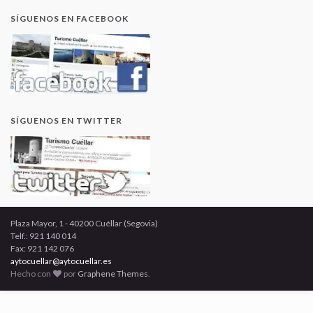
SÍGUENOS EN FACEBOOK
SÍGUENOS EN TWITTER
Plaza Mayor, 1 - 40200 Cuéllar (Segovia)
Telf.: 921 140 014
Fax: 921 142 076
aytocuellar@aytocuellar.es
Hecho con
por
Graphene Themes
.