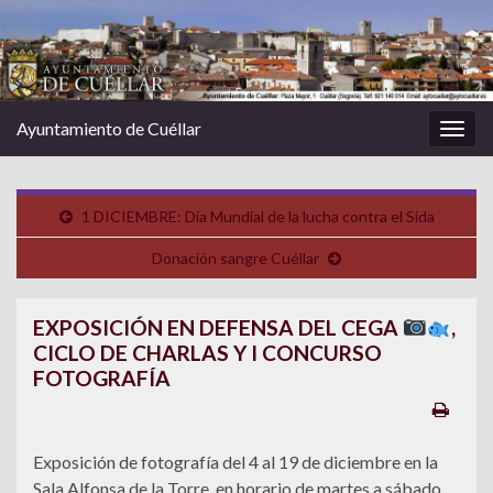
Ayuntamiento de Cuéllar
Alter
la
nave
1 DICIEMBRE: Día Mundial de la lucha contra el Sida
Donación sangre Cuéllar
EXPOSICIÓN EN DEFENSA DEL CEGA
,
CICLO DE CHARLAS Y I CONCURSO
FOTOGRAFÍA
Exposición de fotografía del 4 al 19 de diciembre en la
Sala Alfonsa de la Torre, en horario de martes a sábado