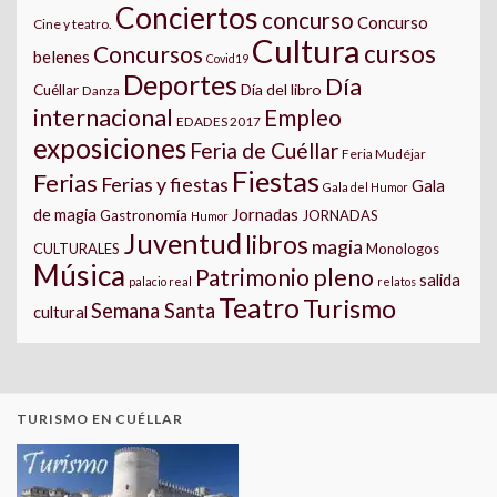
Conciertos
concurso
Concurso
Cine y teatro.
Cultura
cursos
Concursos
belenes
Covid19
Deportes
Día
Día del libro
Cuéllar
Danza
internacional
Empleo
EDADES 2017
exposiciones
Feria de Cuéllar
Feria Mudéjar
Fiestas
Ferias
Ferias y fiestas
Gala
Gala del Humor
Jornadas
de magia
Gastronomía
JORNADAS
Humor
Juventud
libros
magia
CULTURALES
Monologos
Música
pleno
Patrimonio
salida
palacio real
relatos
Teatro
Turismo
Semana Santa
cultural
TURISMO EN CUÉLLAR