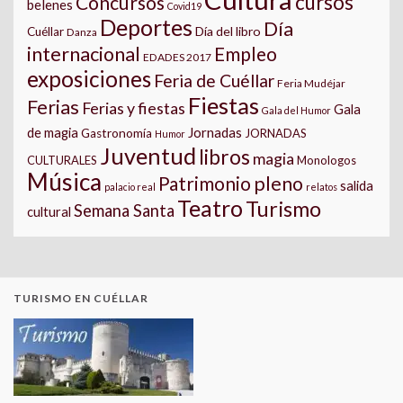
cursos
Concursos
belenes
Covid19
Deportes
Día
Día del libro
Cuéllar
Danza
internacional
Empleo
EDADES 2017
exposiciones
Feria de Cuéllar
Feria Mudéjar
Fiestas
Ferias
Ferias y fiestas
Gala
Gala del Humor
Jornadas
de magia
Gastronomía
JORNADAS
Humor
Juventud
libros
magia
CULTURALES
Monologos
Música
pleno
Patrimonio
salida
palacio real
relatos
Teatro
Turismo
Semana Santa
cultural
TURISMO EN CUÉLLAR