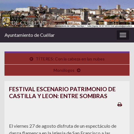
Ayuntamiento de Cuéllar
Alter
la
nave
TÍTERES: Con la cabeza en las nubes
Monólogos
FESTIVAL ESCENARIO PATRIMONIO DE
CASTILLA Y LEON: ENTRE SOMBRAS
El viernes 27 de agosto disfruta de un espectáculo de
danza flamenca en la Iglesia de San Francisco a las