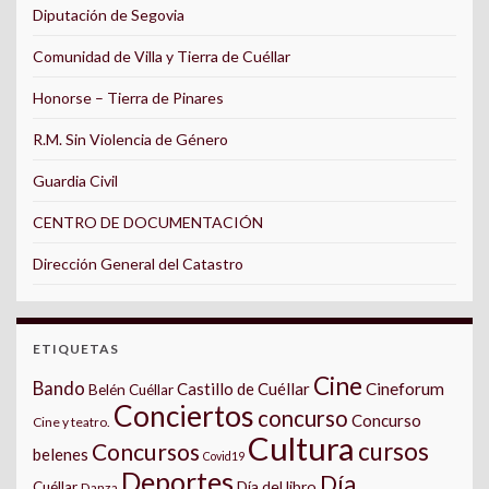
Diputación de Segovia
Comunidad de Villa y Tierra de Cuéllar
Honorse – Tierra de Pinares
R.M. Sin Violencia de Género
Guardia Civil
CENTRO DE DOCUMENTACIÓN
Dirección General del Catastro
ETIQUETAS
Cine
Bando
Castillo de Cuéllar
Cineforum
Belén Cuéllar
Conciertos
concurso
Concurso
Cine y teatro.
Cultura
cursos
Concursos
belenes
Covid19
Deportes
Día
Día del libro
Cuéllar
Danza