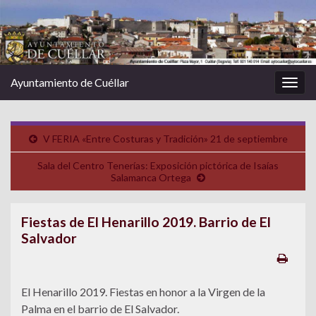
Ayuntamiento de Cuéllar
Alter
la
nave
V FERIA «Entre Costuras y Tradición» 21 de septiembre
Sala del Centro Tenerías: Exposición pictórica de Isaías
Salamanca Ortega
Fiestas de El Henarillo 2019. Barrio de El
Salvador
El Henarillo 2019. Fiestas en honor a la Virgen de la
Palma en el barrio de El Salvador.