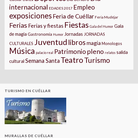
internacional
Empleo
EDADES 2017
exposiciones
Feria de Cuéllar
Feria Mudéjar
Fiestas
Ferias
Ferias y fiestas
Gala
Gala del Humor
Jornadas
de magia
Gastronomía
JORNADAS
Humor
Juventud
libros
magia
CULTURALES
Monologos
Música
pleno
Patrimonio
salida
palacio real
relatos
Teatro
Turismo
Semana Santa
cultural
TURISMO EN CUÉLLAR
MURALLAS DE CUÉLLAR