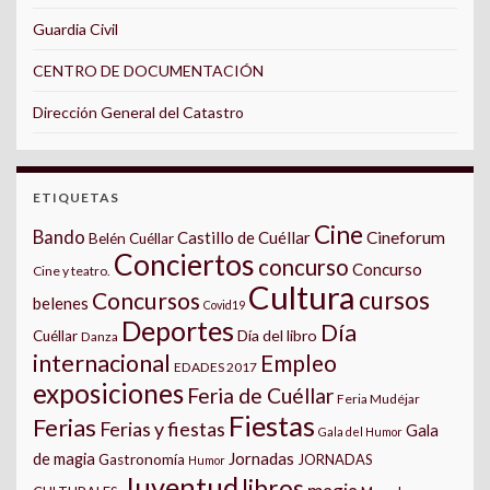
Guardia Civil
CENTRO DE DOCUMENTACIÓN
Dirección General del Catastro
ETIQUETAS
Cine
Bando
Castillo de Cuéllar
Cineforum
Belén Cuéllar
Conciertos
concurso
Concurso
Cine y teatro.
Cultura
cursos
Concursos
belenes
Covid19
Deportes
Día
Día del libro
Cuéllar
Danza
internacional
Empleo
EDADES 2017
exposiciones
Feria de Cuéllar
Feria Mudéjar
Fiestas
Ferias
Ferias y fiestas
Gala
Gala del Humor
Jornadas
de magia
Gastronomía
JORNADAS
Humor
Juventud
libros