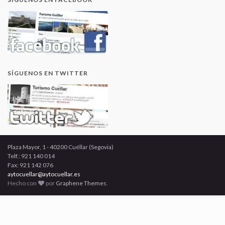
SÍGUENOS EN TWITTER
Plaza Mayor, 1 - 40200 Cuéllar (Segovia)
Telf.: 921 140 014
Fax: 921 142 076
aytocuellar@aytocuellar.es
Hecho con
por
Graphene Themes
.