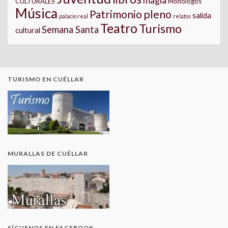
magia
CULTURALES
Monologos
Música
pleno
Patrimonio
salida
palacio real
relatos
Teatro
Turismo
Semana Santa
cultural
TURISMO EN CUÉLLAR
MURALLAS DE CUÉLLAR
SÍGUENOS EN FACEBOOK