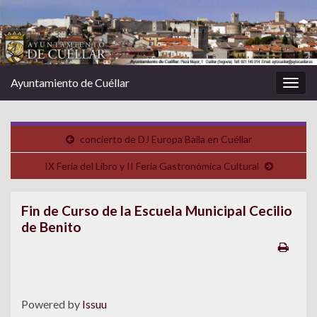
Ayuntamiento de Cuéllar
Alter
la
nave
concierto de DJ Europa Baila en Cuéllar
IX Feria del Libro y II Feria Gastronómica Cultural
Fin de Curso de la Escuela Municipal Cecilio
de Benito
Powered by
Issuu