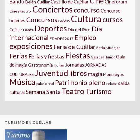
Cine
Bando
Castillo de Cuéllar
Cineforum
Belén Cuéllar
Conciertos
concurso
Concurso
Cine y teatro.
Cultura
cursos
Concursos
belenes
Covid19
Deportes
Día
Día del libro
Cuéllar
Danza
internacional
Empleo
EDADES 2017
exposiciones
Feria de Cuéllar
Feria Mudéjar
Fiestas
Ferias
Ferias y fiestas
Gala
Gala del Humor
Jornadas
de magia
Gastronomía
JORNADAS
Humor
Juventud
libros
magia
CULTURALES
Monologos
Música
pleno
Patrimonio
salida
palacio real
relatos
Teatro
Turismo
Semana Santa
cultural
TURISMO EN CUÉLLAR