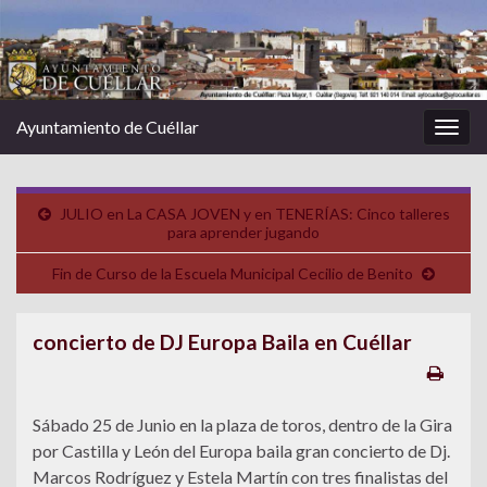
Ayuntamiento de Cuéllar
Alter
la
nave
JULIO en La CASA JOVEN y en TENERÍAS: Cinco talleres
para aprender jugando
Fin de Curso de la Escuela Municipal Cecilio de Benito
concierto de DJ Europa Baila en Cuéllar
Sábado 25 de Junio en la plaza de toros, dentro de la Gira
por Castilla y León del Europa baila gran concierto de Dj.
Marcos Rodríguez y Estela Martín con tres finalistas del