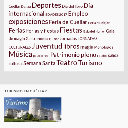
Deportes
Día
Día del libro
Cuéllar
Danza
internacional
Empleo
EDADES 2017
exposiciones
Feria de Cuéllar
Feria Mudéjar
Fiestas
Ferias
Ferias y fiestas
Gala
Gala del Humor
Jornadas
de magia
Gastronomía
JORNADAS
Humor
Juventud
libros
magia
CULTURALES
Monologos
Música
pleno
Patrimonio
salida
palacio real
relatos
Teatro
Turismo
Semana Santa
cultural
TURISMO EN CUÉLLAR