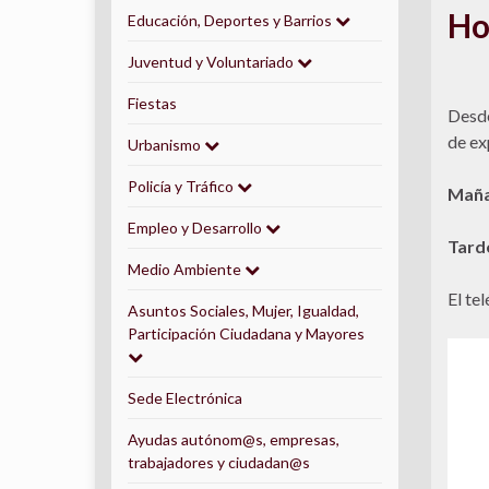
Ho
Educación, Deportes y Barrios
Juventud y Voluntariado
Fiestas
Desde
de ex
Urbanismo
Policía y Tráfico
Maña
Empleo y Desarrollo
Tarde
Medio Ambiente
El te
Asuntos Sociales, Mujer, Igualdad,
Participación Ciudadana y Mayores
Sede Electrónica
Ayudas autónom@s, empresas,
trabajadores y ciudadan@s