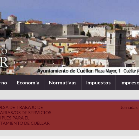
rno
Economía
Normativas
Impuestos
Impres
LSA DE TRABAJO DE
Jornadas
ARIAS/OS DE SERVICIOS
IPLES PARA EL
TAMIENTO DE CUÉLLAR