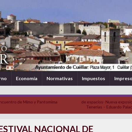
rno
Economía
Normativas
Impuestos
Impres
Encuentro de Mimo y Pantomima
de espacios- Nueva exposic
Tenerías – Eduardo Palac
FESTIVAL NACIONAL DE