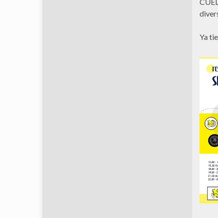
CUÉLL
diver
Ya tie