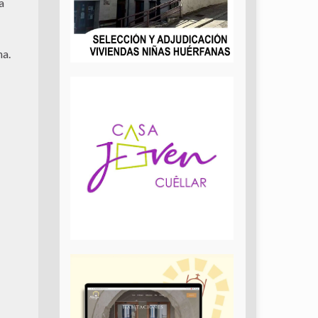
a
na.